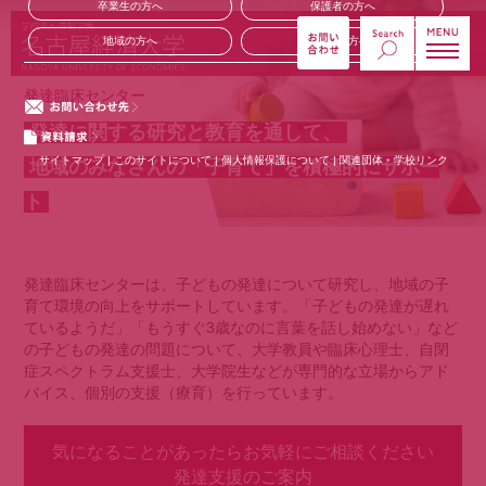
卒業生の方へ
保護者の方へ
地域の方へ
企業の方へ
発達臨床センター
発達に関する研究と教育を通して、
サイトマップ
|
このサイトについて
|
個人情報保護について
|
関連団体・学校リンク
地域のみなさんの「子育て」を積極的にサポー
ト
発達臨床センターは、子どもの発達について研究し、地域の子
育て環境の向上をサポートしています。「子どもの発達が遅れ
ているようだ」「もうすぐ3歳なのに言葉を話し始めない」など
の子どもの発達の問題について、大学教員や臨床心理士、自閉
症スペクトラム支援士、大学院生などが専門的な立場からアド
バイス、個別の支援（療育）を行っています。
気になることがあったらお気軽にご相談ください
発達支援のご案内