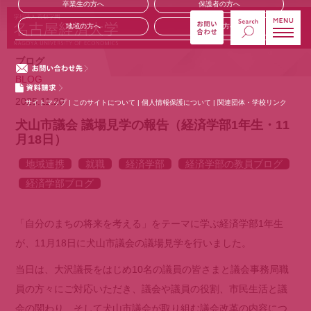
卒業生の方へ
保護者の方へ
地域の方へ
企業の方へ
ブログ
BLOG
2025.11.20
サイトマップ
|
このサイトについて
|
個人情報保護について
|
関連団体・学校リンク
犬山市議会 議場見学の報告（経済学部1年生・11
月18日）
地域連携
就職
経済学部
経済学部の教員ブログ
経済学部ブログ
「自分のまちの将来を考える」をテーマに学ぶ経済学部1年生
が、11月18日に犬山市議会の議場見学を行いました。
当日は、大沢議長をはじめ10名の議員の皆さまと議会事務局職
員の方々にご対応いただき、議会や議員の役割、市民生活と議
会の関わり、そして犬山市議会が取り組む議会改革の内容につ