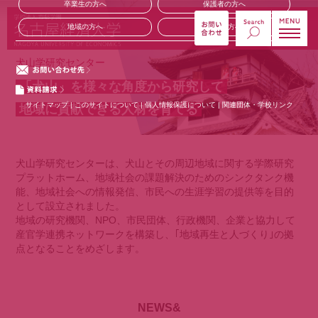
卒業生の方へ
保護者の方へ
地域の方へ
企業の方へ
犬山学研究センター
「犬山」を様々な角度から研究して
サイトマップ
|
このサイトについて
|
個人情報保護について
|
関連団体・学校リンク
地域に貢献できる人材を育てる
犬山学研究センターは、犬山とその周辺地域に関する学際研究
プラットホーム、地域社会の課題解決のためのシンクタンク機
能、地域社会への情報発信、市民への生涯学習の提供等を目的
として設立されました。
地域の研究機関、NPO、市民団体、行政機関、企業と協力して
産官学連携ネットワークを構築し、｢地域再生と人づくり｣の拠
点となることをめざします。
NEWS&