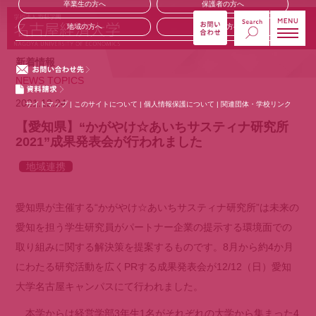
卒業生の方へ
保護者の方へ
地域の方へ
企業の方へ
新着情報
NEWS TOPICS
2021.12.24
サイトマップ
|
このサイトについて
|
個人情報保護について
|
関連団体・学校リンク
【愛知県】“かがやけ☆あいちサスティナ研究所
2021”成果発表会が行われました
地域連携
愛知県が主催する“かがやけ☆あいちサスティナ研究所”は未来の
愛知を担う学生研究員がパートナー企業の提示する環境面での
取り組みに関する解決策を提案するものです。8月から約4か月
にわたる研究活動を広くPRする成果発表会が12/12（日）愛知
大学名古屋キャンパスにて行われました。
本学からは経営学部3年生1名がそれぞれの大学から集まった4